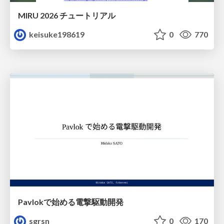
MIRU 2026 チュートリアル
keisuke198619
0
770
Pavlokで始める電撃駆動開発
sgrsn
0
170