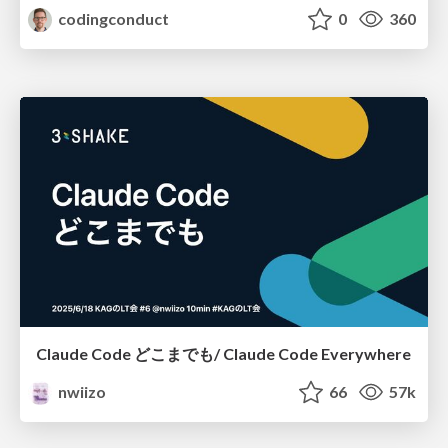
codingconduct
0
360
Claude Code どこまでも/ Claude Code Everywhere
nwiizo
66
57k