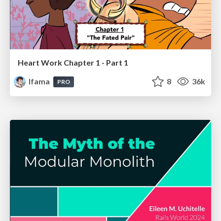
Heart Work Chapter 1 - Part 1
lfama
8
36k
PRO