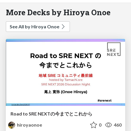
More Decks by Hiroya Onoe
See All by Hiroya Onoe
Road to SRE NEXTの今までとこれから
hiroyaonoe
0
460