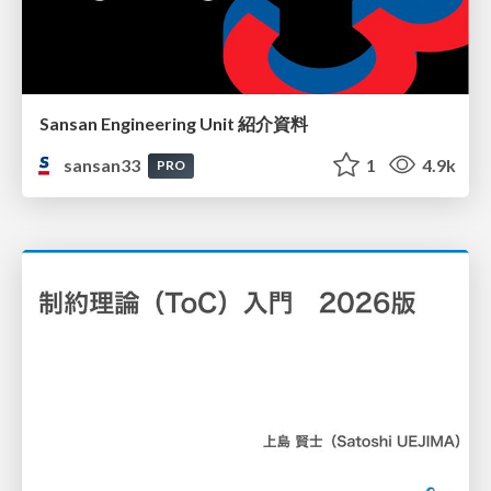
Sansan Engineering Unit 紹介資料
sansan33
1
4.9k
PRO