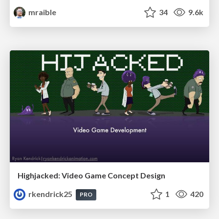
mraible
34
9.6k
Highjacked: Video Game Concept Design
rkendrick25
1
420
PRO