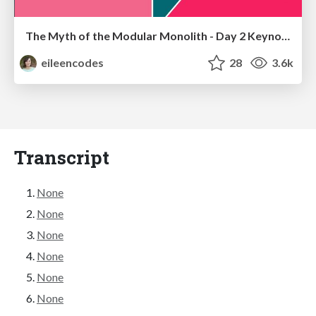
The Myth of the Modular Monolith - Day 2 Keynote - Rails World 2024
eileencodes
28
3.6k
Transcript
None
None
None
None
None
None