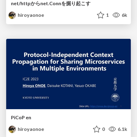
net/httpからnet.Connを掘り起こす
hiroyaonoe
1
6k
PiCoP en
hiroyaonoe
0
6.1k