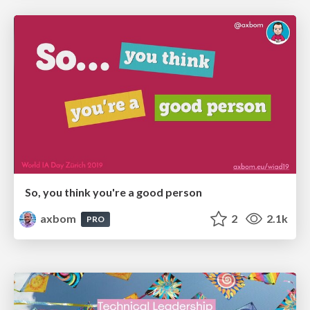
So, you think you're a good person
axbom
2
2.1k
PRO