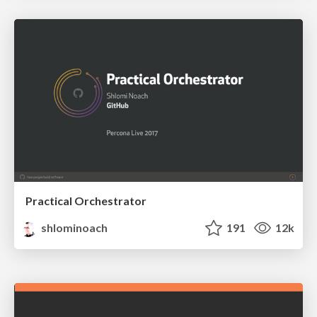
Practical Orchestrator
shlominoach
191
12k