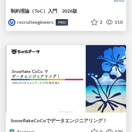
制約理論（ToC）入門 2026版
recruitengineers
2
110
PRO
SnowflakeCoCoでデータエンジニアリング！
foursue
0
170