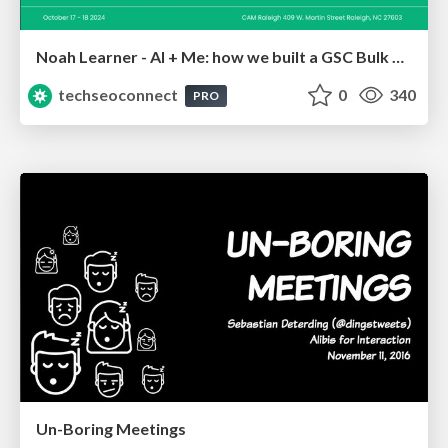
Noah Learner - AI + Me: how we built a GSC Bulk Export data pipeline
techseoconnect
0
340
PRO
Un-Boring Meetings