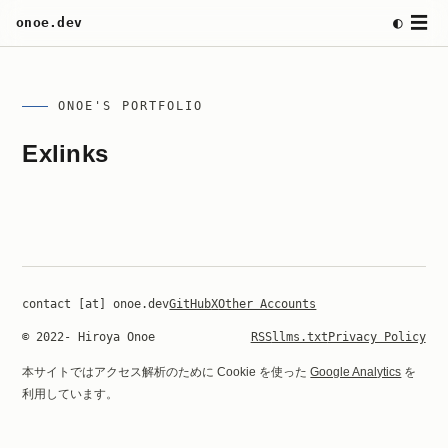
☰
◐
onoe.dev
ONOE'S PORTFOLIO
Exlinks
contact [at] onoe.dev
GitHub
X
Other Accounts
© 2022- Hiroya Onoe
RSS
llms.txt
Privacy Policy
本サイトではアクセス解析のために Cookie を使った
Google Analytics
を
利用しています。